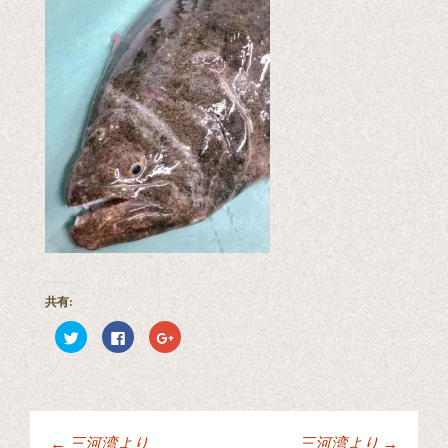
共有:
ク
F
ク
リ
a
リ
ッ
c
ッ
ク
e
ク
し
b
し
て
o
て
T
o
G
w
k
o
i
で
o
t
共
g
←
三河湾より
三河湾より
→