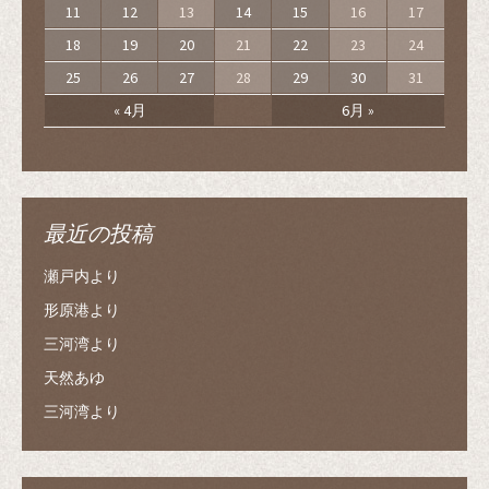
11
12
13
14
15
16
17
18
19
20
21
22
23
24
25
26
27
28
29
30
31
« 4月
6月 »
最近の投稿
瀬戸内より
形原港より
三河湾より
天然あゆ
三河湾より