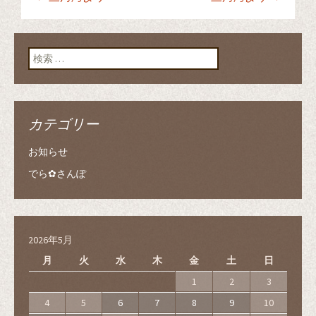
t
有
l
投稿ナビゲーショ
e
す
e
r
る
+
で
に
で
共
は
共
有
ク
有
ン
検索:
(
リ
(
新
ッ
新
し
ク
し
い
し
い
ウ
て
ウ
ィ
く
ィ
ン
だ
ン
ド
さ
ド
カテゴリー
ウ
い
ウ
で
(
で
開
新
開
き
し
き
お知らせ
ま
い
ま
す
ウ
す
)
ィ
)
でら✿さんぽ
ン
ド
ウ
で
開
き
ま
2026年5月
す
)
月
火
水
木
金
土
日
1
2
3
4
5
6
7
8
9
10