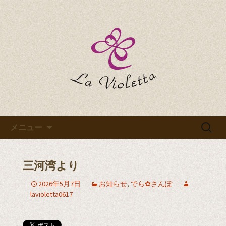
La Violettaのブログです
La Violettaのブログ
コンテンツへ移動
検
メニュー
索:
三河湾より
2026年5月7日
お知らせ
,
でら✿さんぽ
lavioletta0617