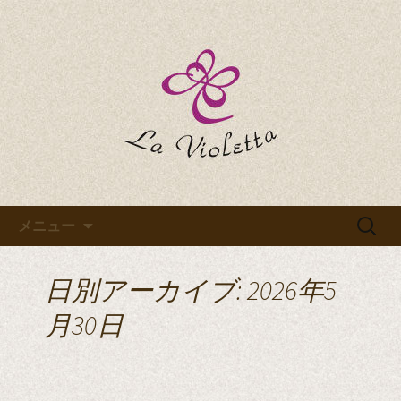
La Violettaのブログです
La Violettaのブログ
コンテンツへ移動
検
メニュー
索:
日別アーカイブ: 2026年5
月30日