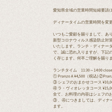
愛知県全域の営業時間短縮要請(12/
ディナータイムの営業時間を変
いつもご愛顧を賜りまして、あ
新型コロナウィルス感染防止対
いたします。ランチ・ディナー
で、誠に恐れ入りますが、下記
く存じます。何卒ご理解を賜り
ランチタイム 11:30～14:00 close(1
① Pranzo A ¥4,500（税込) ②Pran
③ シェフのおまかせコース ¥10,0
④ ラ・ヴィオレッタコース ¥15,0
全て、お料理の内容はシェフの
③ 、④につきましては、ディナ
ます。