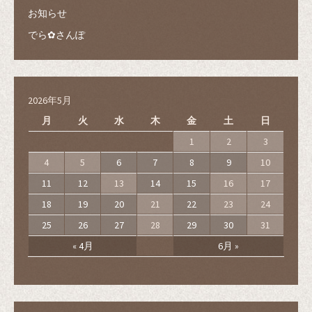
ま
い
ま
す
ウ
す
お知らせ
)
ィ
)
ン
ド
でら✿さんぽ
ウ
で
開
き
ま
す
)
2026年5月
月
火
水
木
金
土
日
1
2
3
4
5
6
7
8
9
10
11
12
13
14
15
16
17
18
19
20
21
22
23
24
25
26
27
28
29
30
31
« 4月
6月 »