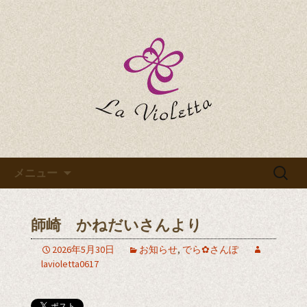
La Violettaのブログです
La Violettaのブログ
コンテンツへ移動
検
メニュー
索:
師崎 かねだいさんより
2026年5月30日
お知らせ
,
でら✿さんぽ
lavioletta0617