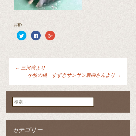
共有:
ク
F
ク
リ
a
リ
ッ
c
ッ
ク
e
ク
し
b
し
て
o
て
T
o
G
w
k
o
i
で
o
t
共
g
←
三河湾より
t
有
l
投稿ナビゲーショ
e
す
e
小牧の桃 すずきサンサン農園さんより
→
r
る
+
で
に
で
共
は
共
有
ク
有
ン
(
リ
(
新
ッ
新
検索:
し
ク
し
い
し
い
ウ
て
ウ
ィ
く
ィ
ン
だ
ン
ド
さ
ド
ウ
い
ウ
で
(
で
カテゴリー
開
新
開
き
し
き