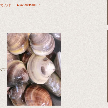
✿さんぽ
lavioletta0617
！
です