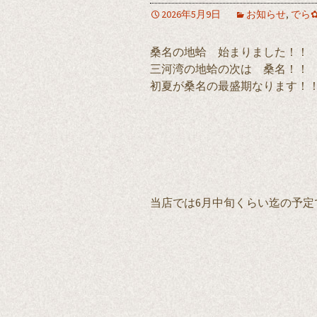
2026年5月9日
お知らせ
,
でら
桑名の地蛤 始まりました！！
三河湾の地蛤の次は 桑名！！
初夏が桑名の最盛期なります！
当店では6月中旬くらい迄の予定