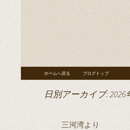
La Violettaのブログです
La Viole
コンテンツへ移動
ホームへ戻る
ブログトップ
日別アーカイブ: 2026
三河湾より