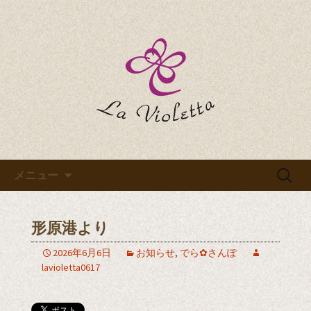
La Violettaのブログです
La Violettaのブログ
コンテンツへ移動
検
メニュー
索:
形原港より
2026年6月6日
お知らせ
,
でら✿さんぽ
lavioletta0617