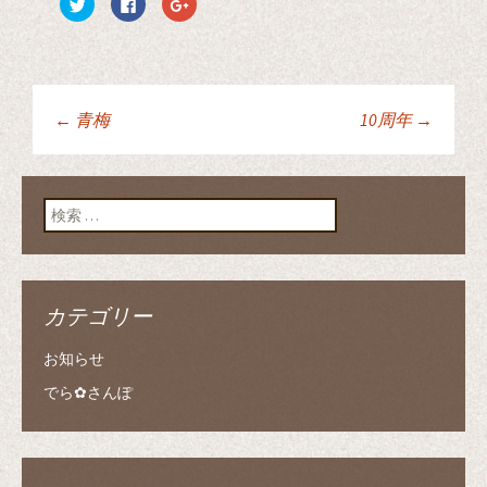
ク
F
ク
リ
a
リ
ッ
c
ッ
ク
e
ク
し
b
し
て
o
て
T
o
G
w
k
o
i
で
o
t
共
g
←
青梅
10周年
→
t
有
l
投稿ナビゲーショ
e
す
e
r
る
+
で
に
で
共
は
共
有
ク
有
ン
検索:
(
リ
(
新
ッ
新
し
ク
し
い
し
い
ウ
て
ウ
ィ
く
ィ
ン
だ
ン
ド
さ
ド
カテゴリー
ウ
い
ウ
で
(
で
開
新
開
き
し
き
お知らせ
ま
い
ま
す
ウ
す
)
ィ
)
でら✿さんぽ
ン
ド
ウ
で
開
き
ま